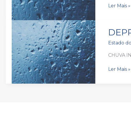
Ler Mais »
DEPRES
DEPR
NURIA
–
Estado d
ATUALIZ
3
CHUVA I
Ler Mais »