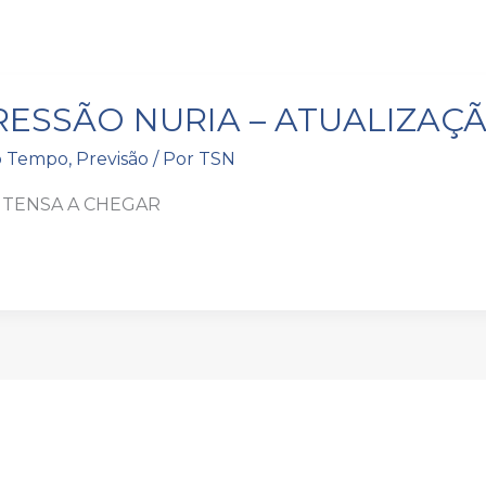
SÃO
ESSÃO NURIA – ATUALIZAÇÃ
o Tempo
,
Previsão
/ Por
TSN
AÇÃO
NTENSA A CHEGAR