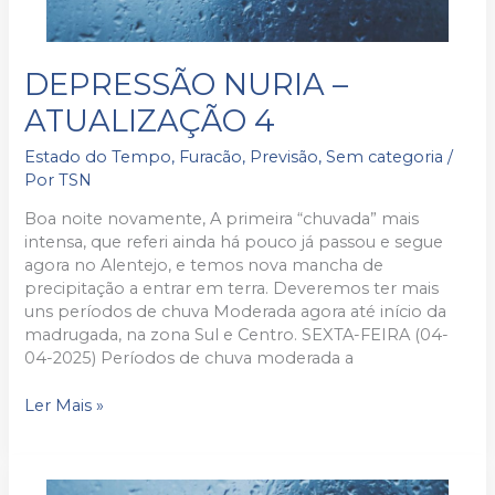
DEPRESSÃO
DEPRESSÃO NURIA –
NURIA
ATUALIZAÇÃO 4
–
ATUALIZAÇÃO
Estado do Tempo
,
Furacão
,
Previsão
,
Sem categoria
/
4
Por
TSN
Boa noite novamente, A primeira “chuvada” mais
intensa, que referi ainda há pouco já passou e segue
agora no Alentejo, e temos nova mancha de
precipitação a entrar em terra. Deveremos ter mais
uns períodos de chuva Moderada agora até início da
madrugada, na zona Sul e Centro. SEXTA-FEIRA (04-
04-2025) Períodos de chuva moderada a
Ler Mais »