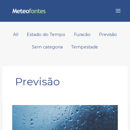
Skip
to
content
Filter
All
Estado do Tempo
Furacão
Previsão
posts
by
Sem categoria
Tempestade
category
Previsão