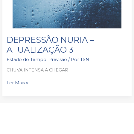
DEPRESSÃO
DEPRESSÃO NURIA –
NURIA
ATUALIZAÇÃO 3
–
ATUALIZAÇÃO
Estado do Tempo
,
Previsão
/ Por
TSN
3
CHUVA INTENSA A CHEGAR
Ler Mais »