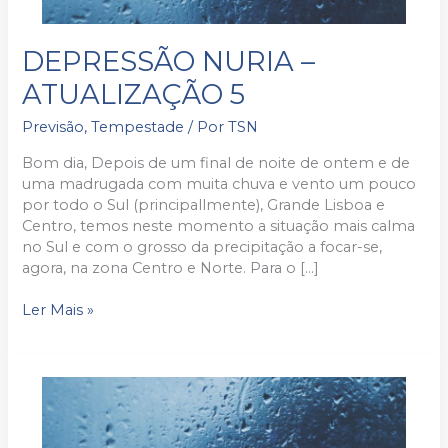
DEPRESSÃO
DEPRESSÃO NURIA –
NURIA
ATUALIZAÇÃO 5
–
ATUALIZAÇÃO
Previsão
,
Tempestade
/ Por
TSN
5
Bom dia, Depois de um final de noite de ontem e de
uma madrugada com muita chuva e vento um pouco
por todo o Sul (principallmente), Grande Lisboa e
Centro, temos neste momento a situação mais calma
no Sul e com o grosso da precipitação a focar-se,
agora, na zona Centro e Norte. Para o […]
Ler Mais »